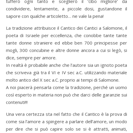
tufferò ogni tanto e sceglierò il ‘cibo migliore’ da
condividere, lentamente, a piccole dosi, gustandone il
sapore con qualche articoletto… ne vale la pena!
La tradizione attribuisce il Cantico dei Cantici a Salomone, il
poeta di Israele per eccellenza, che conobbe tante tante
tante donne straniere ed ebbe ben 700 principesse per
mogli, 300 concubine e altre donne ancora a cui si legò, si
dice, sempre per amore.
In realtà è probabile anche che l’autore sia un ignoto poeta
che scriveva già tra il VI e IV sec a.C. utilizzando materiale
molto antico del X sec a.C. proprio ai tempi di Salomone.
A noi piacerà pensarla come la tradizione, perché un uomo
così esperto in materia non può che darci delle garanzie sui
contenuti!!!
Una vera certezza sta nel fatto che il Cantico è la prova di
come sia l’amore a spingere a parlare dell’amore, un modo
per dire che si può capire solo se si è attratti, animati,