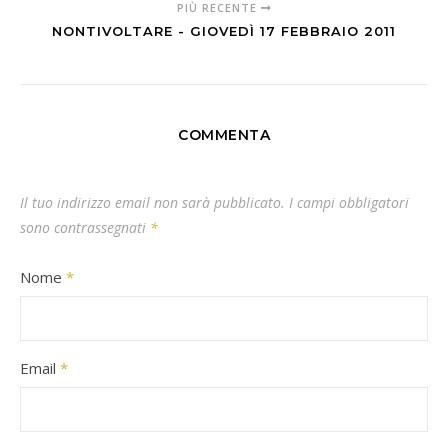
PIÙ RECENTE
NONTIVOLTARE - GIOVEDÌ 17 FEBBRAIO 2011
COMMENTA
Il tuo indirizzo email non sarà pubblicato.
I campi obbligatori
sono contrassegnati
*
Nome
*
Email
*