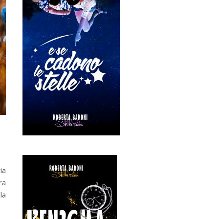
ia
ra
la