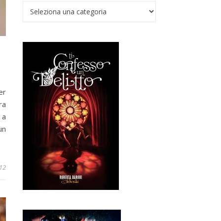
Verso il Nadir
er
ra
 a
un
12