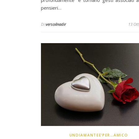
profondamente” e tornano gesti associati a
pensieri…
Di
versoilnadir
13 Ot
UNDIAMANTEE’PER…AMICO