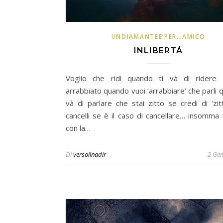
UNDIAMANTEE’PER…AMICO
INLIBERTÁ
Voglio che ridi quando ti và di ridere 
arrabbiato quando vuoi ‘arrabbiare’ che parli 
và di parlare che stai zitto se credi di ‘zit
cancelli se è il caso di cancellare… insomma
con la…
Di
versoilnadir
2 Ge