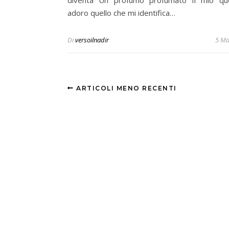
diventa Un profumo profumato Il mio que
adoro quello che mi identifica…
Di
versoilnadir
5 Ma
ARTICOLI MENO RECENTI