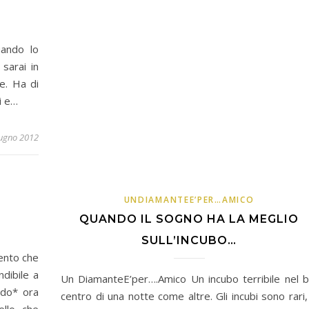
ando lo
sarai in
e. Ha di
ti e…
ugno 2012
UNDIAMANTEE’PER…AMICO
QUANDO IL SOGNO HA LA MEGLIO
SULL’INCUBO…
ento che
dibile a
Un DiamanteE’per….Amico Un incubo terribile nel b
rdo* ora
centro di una notte come altre. Gli incubi sono rari,