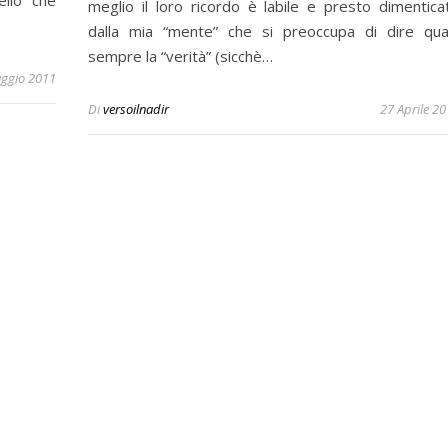
llo che
meglio il loro ricordo è labile e presto dimentica
dalla mia “mente” che si preoccupa di dire qua
sempre la “verità” (sicchè…
ggio 2011
Di
versoilnadir
27 Aprile 2