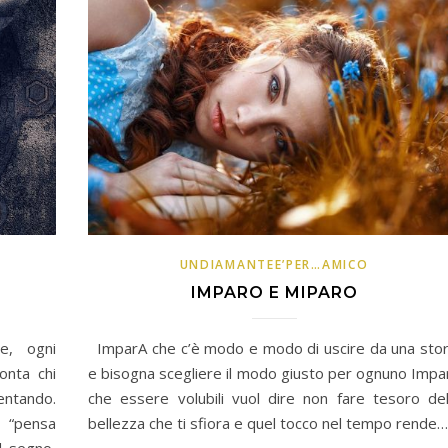
UNDIAMANTEE’PER…AMICO
IMPARO E MIPARO
e, ogni
ImparA che c’è modo e modo di uscire da una stor
conta chi
e bisogna scegliere il modo giusto per ognuno Impa
ventando.
che essere volubili vuol dire non fare tesoro del
i “pensa
bellezza che ti sfiora e quel tocco nel tempo rende…