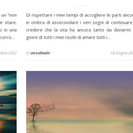
 un “non
Di rispettare i miei tempi di accogliere le parti anco
e stare.
in ombra di assecondare i veri sogni di continuare
o in una
credere che la vita ha ancora tanto da donarmi 
ercorro…
gioire di tutti i miei risolti di amare tutti i…
mbre 2022
Di
versoilnadir
18 Giugno 20