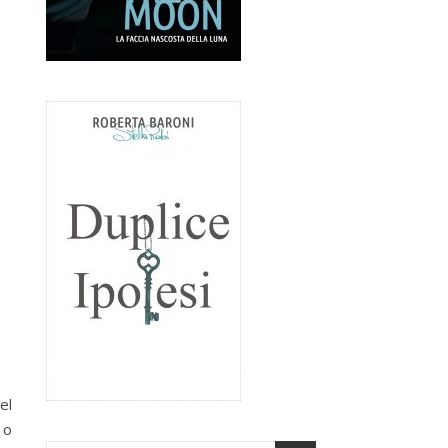
el
 o