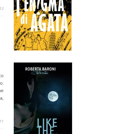
012
to
o.
ne
a,
11