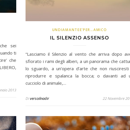
UNDIAMANTEE’PER…AMICO
IL SILENZIO ASSENSO
che sei
quando ti
“Lasciamo il Silenzio al vento che arriva dopo av
tire’ che
sfiorato i rami degli alberi, a un panorama che cattu
 LIBERO,
lo sguardo, a un’opera d’arte che non riusciresti
riprodurre e spalanca la bocca; o davanti ad 
cucciolo di animale,…
nnaio 2013
Di
versoilnadir
22 Novembre 20