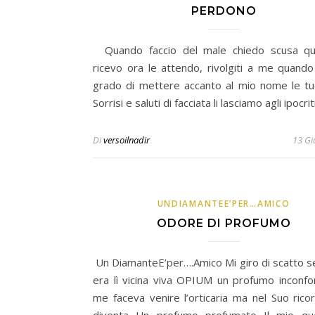
PERDONO
Quando faccio del male chiedo scusa qu
ricevo ora le attendo, rivolgiti a me quando 
grado di mettere accanto al mio nome le tu
Sorrisi e saluti di facciata li lasciamo agli ipocri
Di
versoilnadir
13 Gi
UNDIAMANTEE’PER…AMICO
ODORE DI PROFUMO
Un DiamanteE’per….Amico Mi giro di scatto s
era lì vicina viva OPIUM un profumo inconfon
me faceva venire l’orticaria ma nel Suo rico