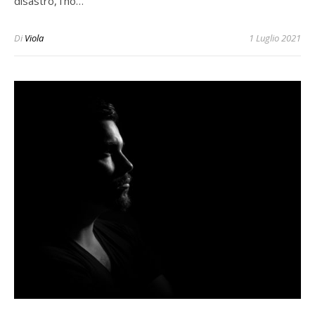
disastro, l’ho…
Di
Viola
1 Luglio 2021