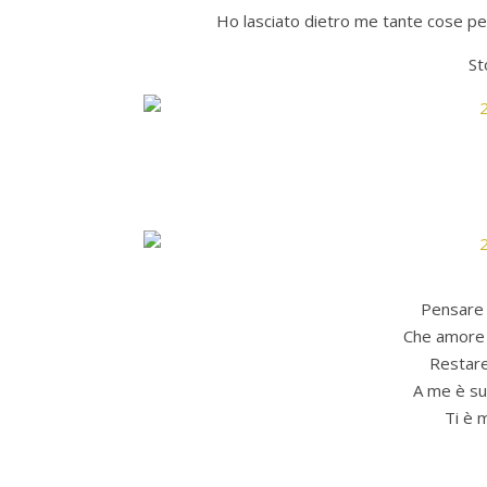
Ho lasciato dietro me tante cose per 
St
Pensare 
Che amore è
Restare
A me è su
Ti è 