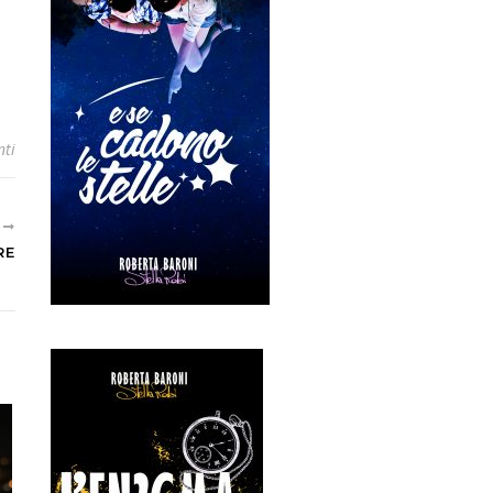
ti
E
RE