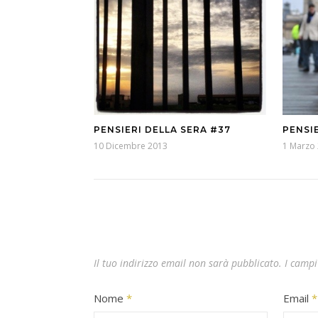
PENSIERI DELLA SERA #37
PENSIE
10 Dicembre 2013
1 Marzo
Il tuo indirizzo email non sarà pubblicato.
I campi
Nome
*
Email
*