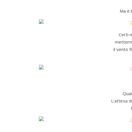
Ma è b
Certi 
mettermi
il vento 
Quan
L’attesa 