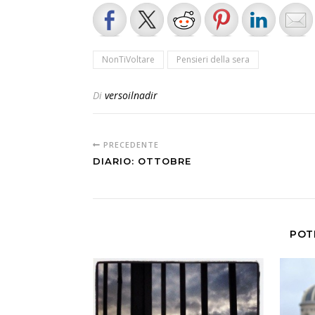
NonTiVoltare
Pensieri della sera
Di
versoilnadir
PRECEDENTE
DIARIO: OTTOBRE
POT