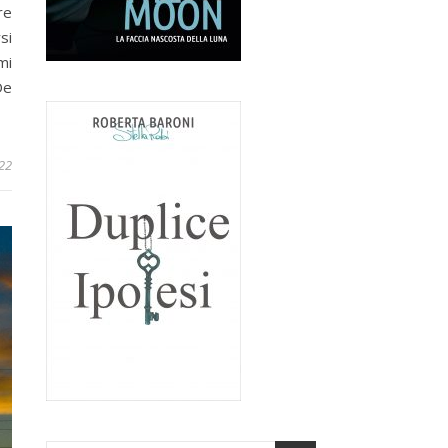
re
si
mi
De
22