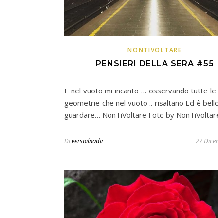
NONTIVOLTARE
PENSIERI DELLA SERA #55
E nel vuoto mi incanto … osservando tutte le 
geometrie che nel vuoto .. risaltano Ed è bell
guardare… NonTiVoltare Foto by NonTiVoltar
Di
versoilnadir
27 Dice