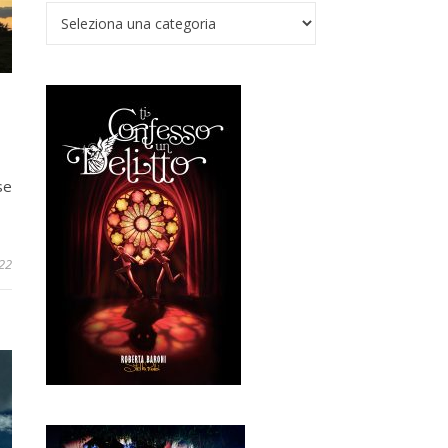
Verso il Nadir
se
22