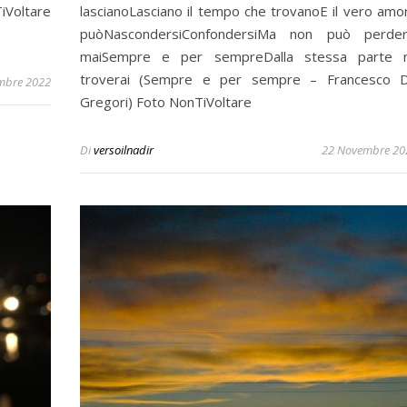
iVoltare
lascianoLasciano il tempo che trovanoE il vero amo
puòNascondersiConfondersiMa non può perder
maiSempre e per sempreDalla stessa parte 
troverai (Sempre e per sempre – Francesco 
mbre 2022
Gregori) Foto NonTiVoltare
Di
versoilnadir
22 Novembre 20