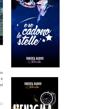
in
 è
el
22