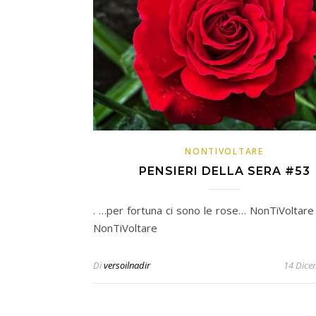
NONTIVOLTARE
PENSIERI DELLA SERA #53
. …per fortuna ci sono le rose… NonTiVoltare
NonTiVoltare
Di
versoilnadir
14 Dice