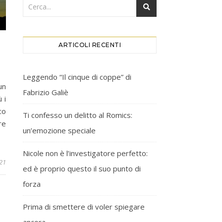
ARTICOLI RECENTI
Leggendo “Il cinque di coppe” di
un
Fabrizio Galiè
 i
co
Ti confesso un delitto al Romics:
re
un’emozione speciale
Nicole non è l’investigatore perfetto:
021
ed è proprio questo il suo punto di
forza
Prima di smettere di voler spiegare
ancora