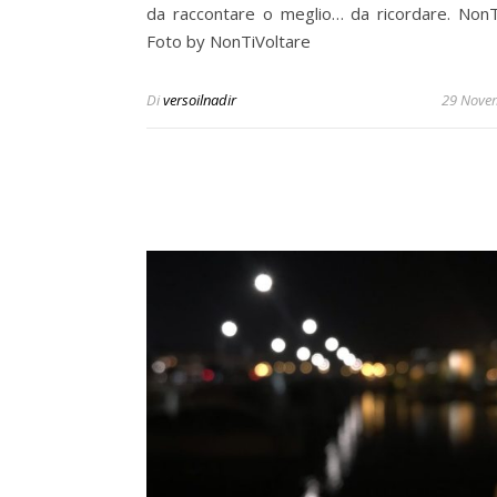
da raccontare o meglio… da ricordare. NonT
Foto by NonTiVoltare
Di
versoilnadir
29 Nove