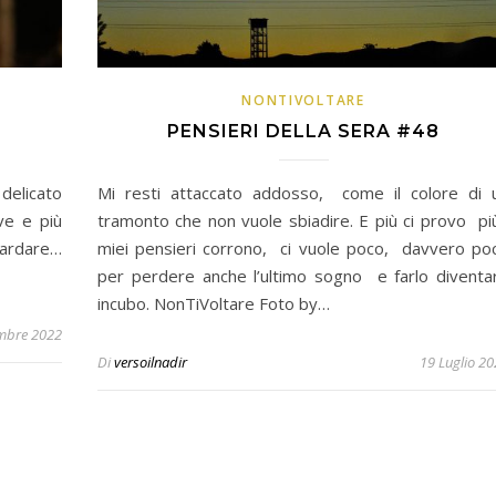
NONTIVOLTARE
PENSIERI DELLA SERA #48
delicato
Mi resti attaccato addosso, come il colore di 
ve e più
tramonto che non vuole sbiadire. E più ci provo più
ardare…
miei pensieri corrono, ci vuole poco, davvero po
per perdere anche l’ultimo sogno e farlo diventa
incubo. NonTiVoltare Foto by…
mbre 2022
Di
versoilnadir
19 Luglio 2