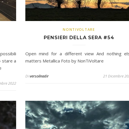
NONTIVOLTARE
PENSIERI DELLA SERA #54
possibili
Open mind for a different view And nothing el
o stare a
matters Metallica Foto by NonTiVoltare
e
Di
versoilnadir
21 Dicembre 20
mbre 2022