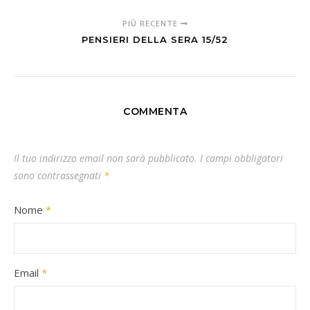
PIÙ RECENTE
PENSIERI DELLA SERA 15/52
COMMENTA
Il tuo indirizzo email non sarà pubblicato.
I campi obbligatori
sono contrassegnati
*
Nome
*
Email
*