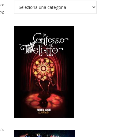
Verso il Nadir
ere
ono
to