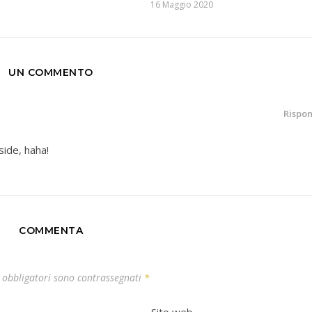
16 Maggio 2020
UN COMMENTO
Rispo
side, haha!
COMMENTA
 obbligatori sono contrassegnati
*