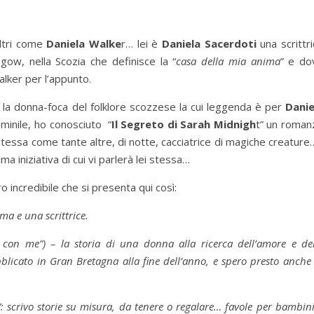
altri come
Daniela Walke
r… lei è
Daniela Sacerdoti
una scrittr
gow, nella Scozia che definisce la “
casa della mia anima
” e do
lker per l’appunto.
, la donna-foca del folklore scozzese la cui leggenda è per
Danie
mminile, ho conosciuto “
Il Segreto di Sarah Midnigh
t” un roman
ntessa come tante altre, di notte, cacciatrice di magiche creature
ima iniziativa di cui vi parlerà lei stessa…
 incredibile che si presenta qui così:
a e una scrittrice.
a con me”) – la storia di una donna alla ricerca dell’amore e de
blicato in Gran Bretagna alla fine dell’anno, e spero presto anche
”: scrivo storie su misura, da tenere o regalare… favole per bambin