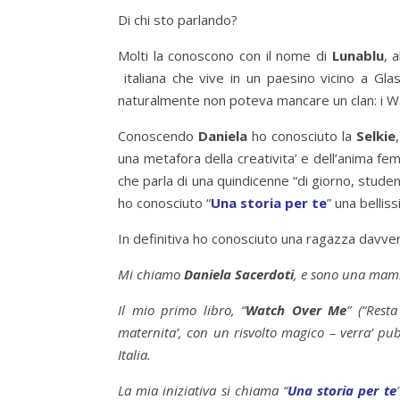
Di chi sto parlando?
Molti la conoscono con il nome di
Lunablu
, 
italiana che vive in un paesino vicino a Glas
naturalmente non poteva mancare un clan: i Wa
Conoscendo
Daniela
ho conosciuto la
Selkie
una metafora della creativita’ e dell’anima fe
che parla di una quindicenne “di giorno, stude
ho conosciuto “
Una storia per te
” una belliss
In definitiva ho conosciuto una ragazza davvero
Mi chiamo
Daniela Sacerdoti
, e sono una mamm
Il mio primo libro, “
Watch Over Me
” (“Rest
maternita’, con un risvolto magico – verra’ pub
Italia.
La mia iniziativa si chiama “
Una storia per te