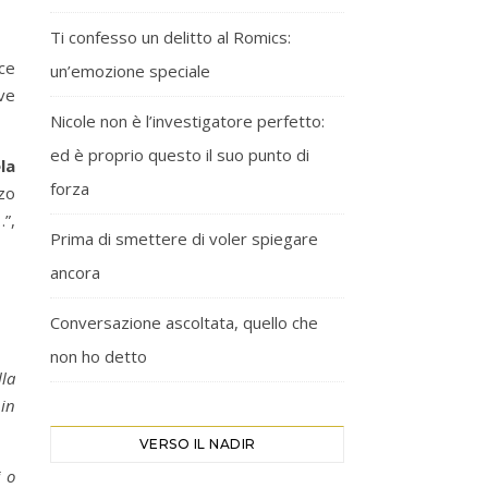
Ti confesso un delitto al Romics:
ice
un’emozione speciale
ve
Nicole non è l’investigatore perfetto:
ed è proprio questo il suo punto di
la
forza
zo
…”,
Prima di smettere di voler spiegare
ancora
Conversazione ascoltata, quello che
non ho detto
lla
 in
VERSO IL NADIR
i o