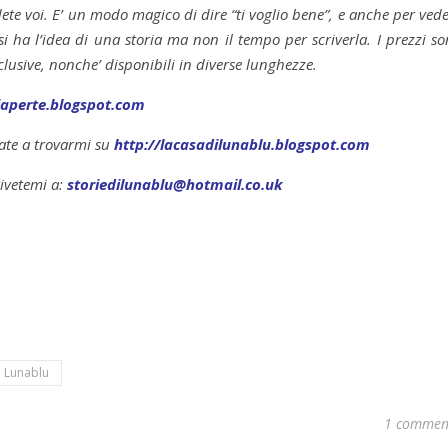
idete voi. E’ un modo magico di dire “ti voglio bene”, e anche per ved
 ha l’idea di una storia ma non il tempo per scriverla. I prezzi s
sclusive, nonche’ disponibili in diverse lunghezze.
iaperte.blogspot.com
sate a trovarmi su
http://lacasadilunablu.blogspot.com
rivetemi a:
storiedilunablu@hotmail.co.uk
Lunablu
1 commen