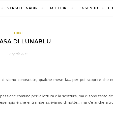
VERSO IL NADIR
I MIE LIBRI
LEGGENDO
CH
LIBRI
CASA DI LUNABLU
2 Aprile 2011
he ci siamo conosciute, qualche mese fa… per poi scoprire che n
passione comune per la lettura e la scrittura, ma ci sono tante al
 esempio è che entrambe scriviamo di notte… ma c’è anche altr