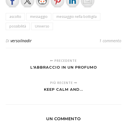
ascolto
messaggio
messaggio nella bottigila
possibilità
Universo
Di
versoilnadir
1 commento
PRECEDENTE
L'ABBRACCIO IN UN PROFUMO
PIÙ RECENTE
KEEP CALM AND...
UN COMMENTO