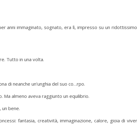
per anni immaginato, sognato, era lì, impresso su un ridottissim
. Tutto in una volta.
ona di neanche un’unghia del suo co…rpo.
to. Ma almeno aveva raggiunto un equilibrio.
, un bene.
cessi: fantasia, creatività, immaginazione, calore, gioia di vive