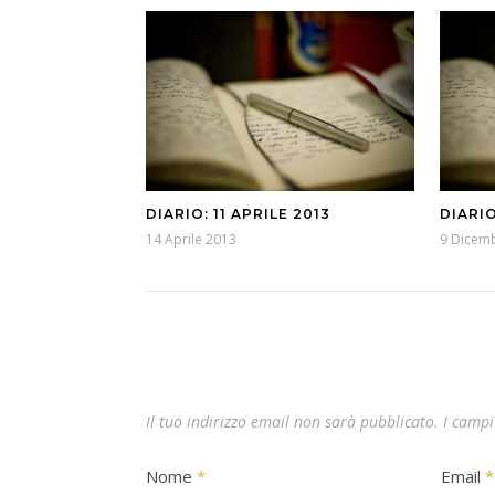
DIARIO: 11 APRILE 2013
DIARI
14 Aprile 2013
9 Dicem
Il tuo indirizzo email non sarà pubblicato.
I campi
Nome
*
Email
*