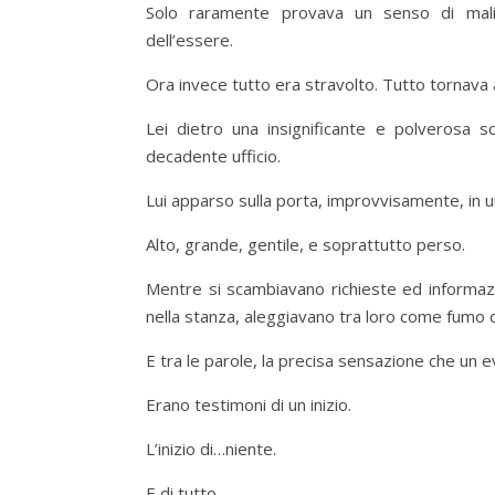
Solo raramente provava un senso di malinc
dell’essere.
Ora invece tutto era stravolto. Tutto tornava a
Lei dietro una insignificante e polverosa sc
decadente ufficio.
Lui apparso sulla porta, improvvisamente, in u
Alto, grande, gentile, e soprattutto perso.
Mentre si scambiavano richieste ed informazio
nella stanza, aleggiavano tra loro come fumo d
E tra le parole, la precisa sensazione che un e
Erano testimoni di un inizio.
L’inizio di…niente.
E di tutto.