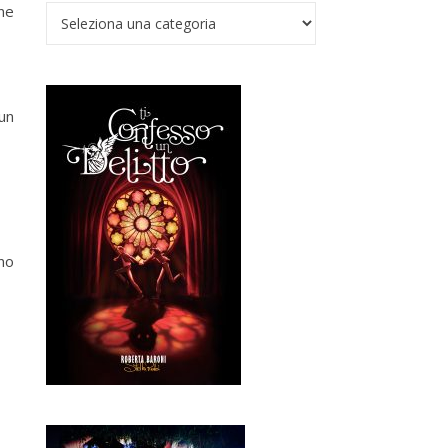
ne
Verso il Nadir
un
no