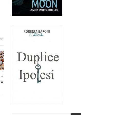
ti
E
SA