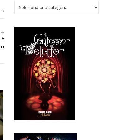
Verso il Nadir
ti
E
 È
TO