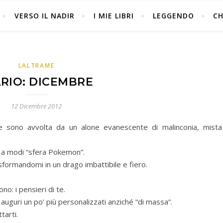
VERSO IL NADIR
I MIE LIBRI
LEGGENDO
CH
LALTRAME
ARIO: DICEMBRE
12 Dicembre 2012
le sono avvolta da un alone evanescente di malinconia, mista
 a modi “sfera Pokemon”.
asformandomi in un drago imbattibile e fiero.
no: i pensieri di te.
uguri un po’ più personalizzati anziché “di massa”.
tarti.