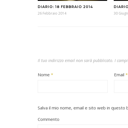
DIARIO: 18 FEBBRAIO 2014
DIARI
26 Febbraio 2014
30 Giug
Il tuo indirizzo email non sarà pubblicato.
I campi
Nome
*
Email
*
Salva il mio nome, email e sito web in quest
Commento