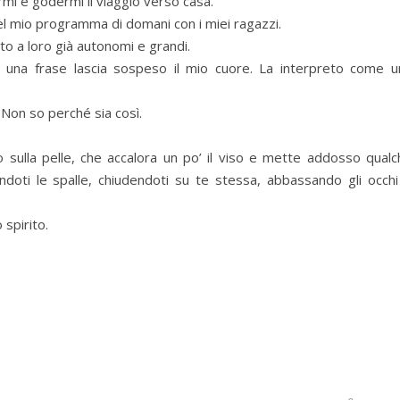
mi e godermi il viaggio verso casa.
el mio programma di domani con i miei ragazzi.
tto a loro già autonomi e grandi.
di una frase lascia sospeso il mio cuore. La interpreto come u
. Non so perché sia così.
 sulla pelle, che accalora un po’ il viso e mette addosso qualc
iandoti le spalle, chiudendoti su te stessa, abbassando gli occh
 spirito.