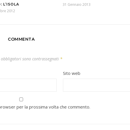
: L’ISOLA
31 Gennaio 2013
bre 2012
COMMENTA
 obbligatori sono contrassegnati
*
Sito web
o browser per la prossima volta che commento.