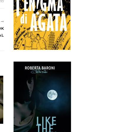
ti
E
OK
AL