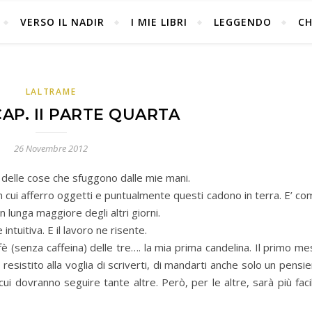
VERSO IL NADIR
I MIE LIBRI
LEGGENDO
CH
LALTRAME
CAP. II PARTE QUARTA
26 Novembre 2012
a delle cose che sfuggono dalle mie mani.
 in cui afferro oggetti e puntualmente questi cadono in terra. E’ c
n lunga maggiore degli altri giorni.
tuitiva. E il lavoro ne risente.
è (senza caffeina) delle tre…. la mia prima candelina. Il primo m
esistito alla voglia di scriverti, di mandarti anche solo un pensi
i dovranno seguire tante altre. Però, per le altre, sarà più faci