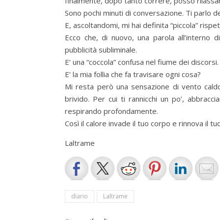
finalmente, dopo tanto correre, posso rilassar
Sono pochi minuti di conversazione. Ti parlo d
E, ascoltandomi, mi hai definita “piccola” rispe
Ecco che, di nuovo, una parola all’interno 
pubblicità subliminale.
E’ una “coccola” confusa nel fiume dei discorsi
E’ la mia follia che fa travisare ogni cosa?
Mi resta però una sensazione di vento caldo
brivido. Per cui ti rannicchi un po’, abbracc
respirando profondamente.
Così il calore invade il tuo corpo e rinnova il tuo
Laltrame
diario
Laltrame