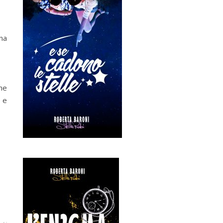
na
he
i e