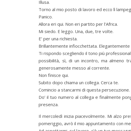
Illusa.
Torno al mio posto di lavoro ed ecco lì lampegg
Panico.
Allora eri qui. Non eri partito per l’Africa.
Mi siedo. E leggo. Una, due, tre volte.
E’ per una richiesta.
Brillantemente infiocchettata. Elegantemente nas
Ti rispondo scegliendo il tono più profession
possibilità, sì, di un incontro, ma almeno 
generosamente messo al corrente.
Non finisce qui.
Subito dopo chiama un collega. Cerca te.
Comincio a stancarmi di questa persecuzione.
Do’ il tuo numero al collega e finalmente pon
presenza.
Il mercoledì inizia piacevolmente. Mi alzo pre
pomeriggio, avrò il mio appuntamento con me 
Ad aspettarmi, sul lavoro, c’è un tuo messaggi