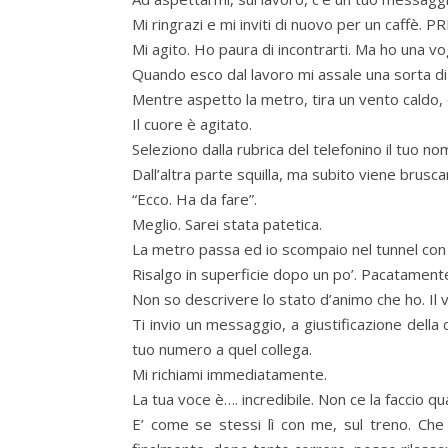
Mi ringrazi e mi inviti di nuovo per un caffè. P
Mi agito. Ho paura di incontrarti. Ma ho una vo
Quando esco dal lavoro mi assale una sorta di fe
Mentre aspetto la metro, tira un vento caldo, qu
Il cuore è agitato.
Seleziono dalla rubrica del telefonino il tuo no
Dall’altra parte squilla, ma subito viene brusc
“Ecco. Ha da fare”.
Meglio. Sarei stata patetica.
La metro passa ed io scompaio nel tunnel con l
Risalgo in superficie dopo un po’. Pacatament
Non so descrivere lo stato d’animo che ho. Il v
Ti invio un messaggio, a giustificazione della 
tuo numero a quel collega.
Mi richiami immediatamente.
La tua voce è…. incredibile. Non ce la faccio qu
E’ come se stessi lì con me, sul treno. Che