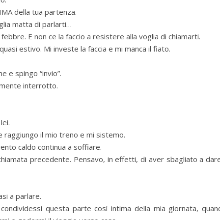
RIMA della tua partenza.
glia matta di parlarti…
bbre. E non ce la faccio a resistere alla voglia di chiamarti.
asi estivo. Mi investe la faccia e mi manca il fiato.
me e spingo “invio”.
amente interrotto.
ei.
e raggiungo il mio treno e mi sistemo.
ento caldo continua a soffiare.
chiamata precedente. Pensavo, in effetti, di aver sbagliato a dare
asi a parlare.
 condividessi questa parte così intima della mia giornata, quan