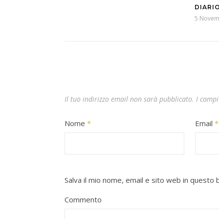
DIARIO
5 Novem
Il tuo indirizzo email non sarà pubblicato.
I campi
Nome
*
Email
*
Salva il mio nome, email e sito web in quest
Commento