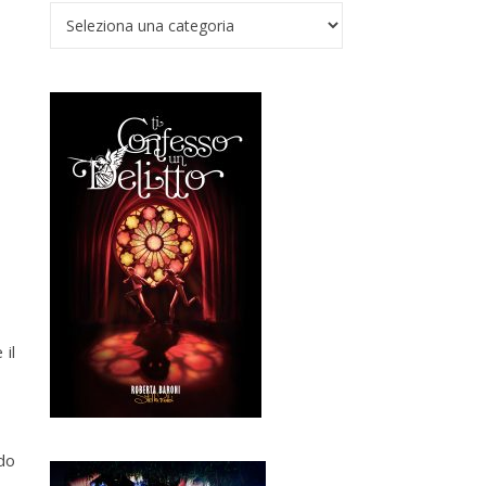
Verso il Nadir
 il
do