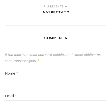
PIÙ RECENTE
INASPETTATO
COMMENTA
Il tuo indirizzo email non sarà pubblicato.
I campi obbligatori
sono contrassegnati
*
Nome
*
Email
*