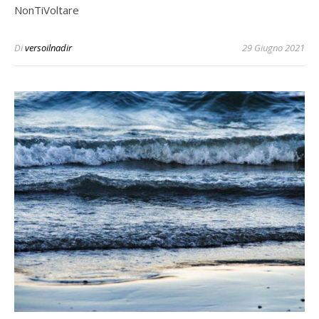
NonTiVoltare
Di
versoilnadir
29 Giugno 2021