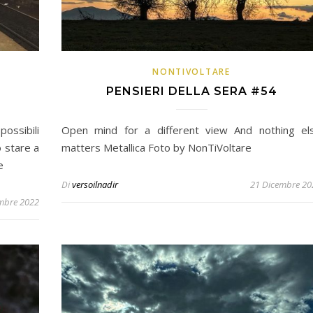
NONTIVOLTARE
PENSIERI DELLA SERA #54
possibili
Open mind for a different view And nothing el
o stare a
matters Metallica Foto by NonTiVoltare
e
Di
versoilnadir
21 Dicembre 20
mbre 2022