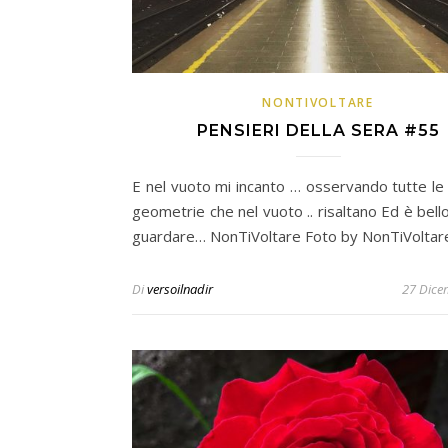
NONTIVOLTARE
PENSIERI DELLA SERA #55
E nel vuoto mi incanto … osservando tutte le 
geometrie che nel vuoto .. risaltano Ed è bell
guardare… NonTiVoltare Foto by NonTiVoltar
Di
versoilnadir
27 Dice