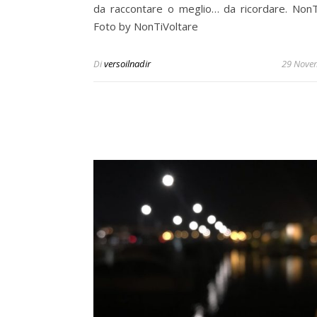
da raccontare o meglio… da ricordare. NonT
Foto by NonTiVoltare
Di
versoilnadir
29 Nove