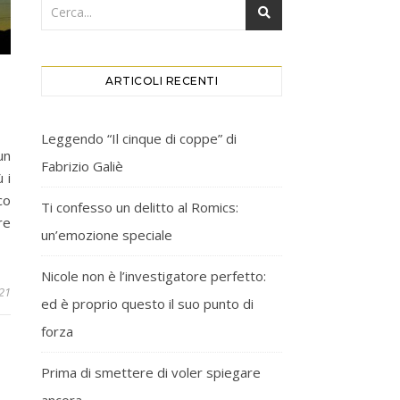
ARTICOLI RECENTI
Leggendo “Il cinque di coppe” di
un
Fabrizio Galiè
 i
co
Ti confesso un delitto al Romics:
re
un’emozione speciale
Nicole non è l’investigatore perfetto:
021
ed è proprio questo il suo punto di
forza
Prima di smettere di voler spiegare
ancora