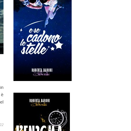
in
 è
el
22