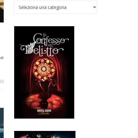
Verso il Nadir
se
22