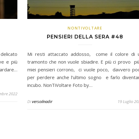
NONTIVOLTARE
PENSIERI DELLA SERA #48
delicato
Mi resti attaccato addosso, come il colore di 
ve e più
tramonto che non vuole sbiadire. E più ci provo più
ardare…
miei pensieri corrono, ci vuole poco, davvero po
per perdere anche l’ultimo sogno e farlo diventa
incubo. NonTiVoltare Foto by…
mbre 2022
Di
versoilnadir
19 Luglio 2