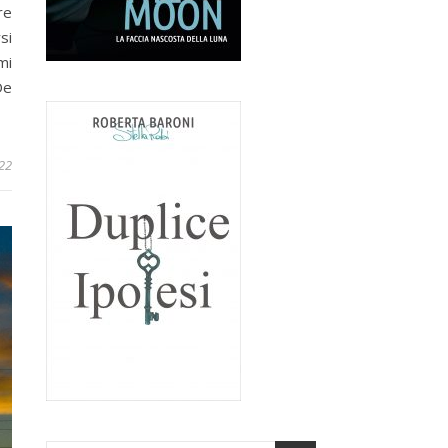
re
si
mi
De
22