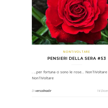
NONTIVOLTARE
PENSIERI DELLA SERA #53
. …per fortuna ci sono le rose… NonTiVoltare
NonTiVoltare
Di
versoilnadir
14 Dice