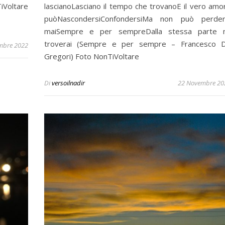
iVoltare
lascianoLasciano il tempo che trovanoE il vero amo
puòNascondersiConfondersiMa non può perder
maiSempre e per sempreDalla stessa parte 
troverai (Sempre e per sempre – Francesco 
mbre 2022
Gregori) Foto NonTiVoltare
Di
versoilnadir
22 Novembre 20