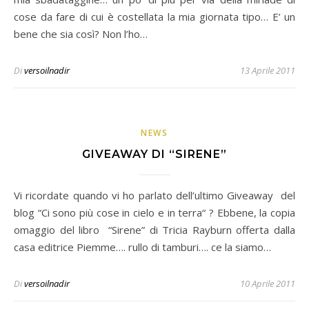
cose da fare di cui è costellata la mia giornata tipo… E’ un
bene che sia così? Non l’ho…
Di
versoilnadir
13 Aprile 2011
NEWS
GIVEAWAY DI “SIRENE”
Vi ricordate quando vi ho parlato dell’ultimo Giveaway del
blog “Ci sono più cose in cielo e in terra“ ? Ebbene, la copia
omaggio del libro “Sirene” di Tricia Rayburn offerta dalla
casa editrice Piemme…. rullo di tamburi…. ce la siamo…
Di
versoilnadir
10 Aprile 2011